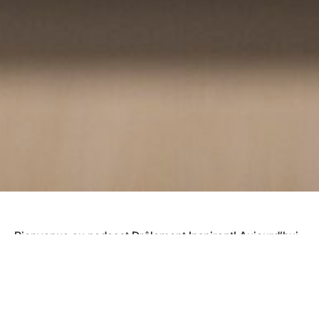
Bienvenue au podcast Drôlement Inspirant! Aujourd’hui,
pour ce 123e épisode, on va vivre quelque chose de
spécial ensemble puisque je vais vous faire entendre
comment ça se passe
lorsqu’on est seul sur scène
devant plus de 500 étudiants!