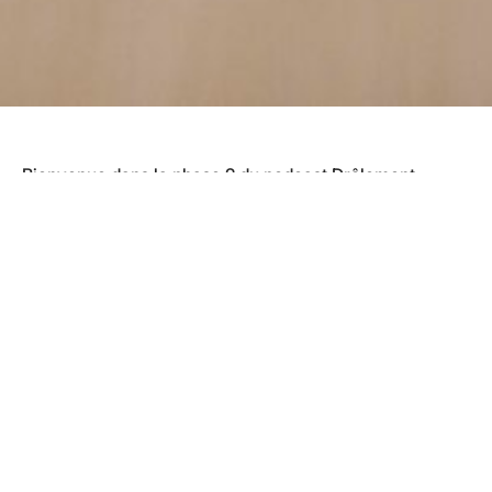
Bienvenue dans la phase 2 du podcast Drôlement
Inspirant ! Aujourd’hui, pour ce 163e épisode, on va
parler du fait que
l’ignorance est un choix
.
Par le passé, on pouvait se tirer d’affaire en disant qu’on
manquait d’information pour réussir, que c’était ça la
raison de nos échecs. Plus maintenant.
Les excuses du genre « si j’avais plus de
connaissances, j’y serais arrivé » ne tiennent plus la
route
. C’est devenu trop évident qu’on peut accéder à
l’information partout et en tout temps.
Avoir accès à l’information n’est plus un privilège