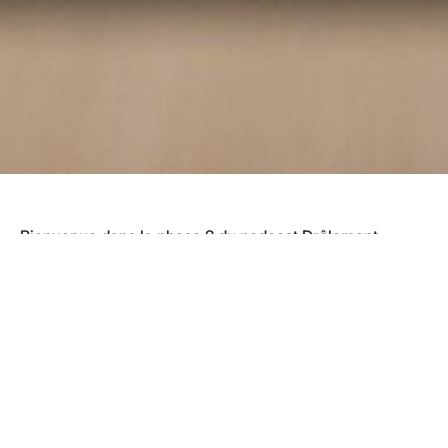
Bienvenue dans la phase 2 du podcast Drôlement
Inspirant ! Aujourd’hui, pour ce 164e épisode, on va
parler des
biais cognitifs qui gouvernent votre vie
.
Dans les années 1970, des psychologues ont étudié
pourquoi des individus, même intelligents, prennent
parfois des décisions irrationnelles.
Si tu es engagé dans la croissance personnelle et que
tu t’estimes intelligent, il est crucial de comprendre