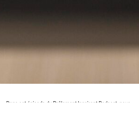
Dans cet épisode du Drôlement Inspirant Podcast, nous
recevons Pascale Descarries, une femme inspirante qui
a vécu une transformation incroyable après avoir suivi
notre programme Élite. Elle partage avec nous :
Pourquoi il est essentiel de monter ses standards au lieu