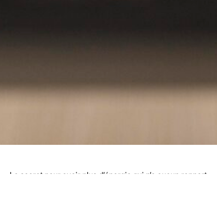
Le secret pour avoir plus d’énergie qui n’a aucun rapport
avec l’exercice ou la nutrition. Notre énergie est
tellement importante. Personnellement, mon énergie est
mise en haute priorité dans ma vie et dans cet épisode,