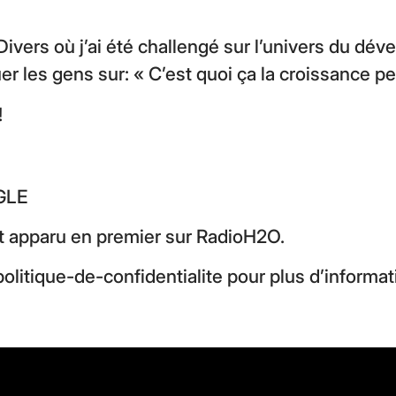
ivers où j’ai été challengé sur l’univers du dé
r les gens sur: « C’est quoi ça la croissance p
!
OGLE
t apparu en premier sur
RadioH2O
.
olitique-de-confidentialite
pour plus d’informat