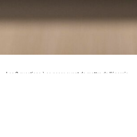
Les 3 questions à se poser avant de mettre de l’énergie
sur n’importe quelle information.
Disponible sur toutes les plateformes !
Apple:
http://bit.ly/DI-APPLE
Spotify:
http://bit.ly/DI-SPOTIFY
Google podcasts:
http://bit.ly/DI-GOOGLE
L’article
40. Socrate et pandémie
est apparu en premier
sur
RadioH2O
.