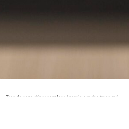
Trop de gens dépensent leur énergie sur des trucs qui
sont sans importance, mais en retour, ils ne sont pas
prêts à mettre toute leur énergie sur ce qui compte
vraiment. Dans cet épisode, je t’explique une stratégie
qui est simple et efficace pour te rapprocher de